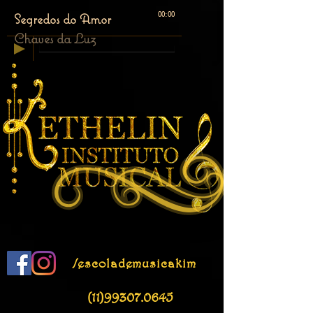
Segredos do Amor
00:00
Chaves da Luz
/escolademusicakim
(11)99307.0645