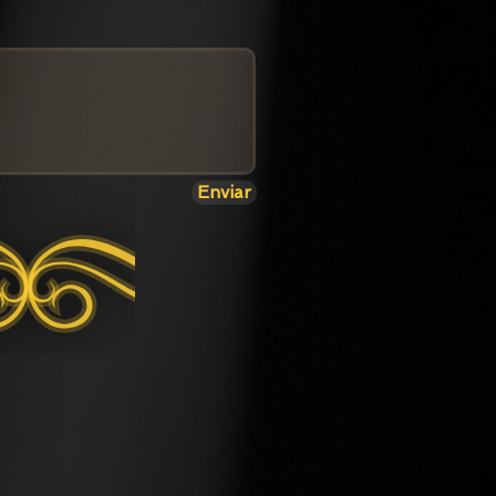
Enviar