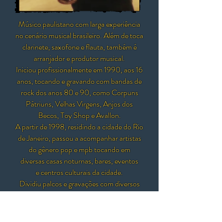
Músico paulistano com larga experiência
no cenário musical brasileiro. Além de toca
clarinete, saxofone e flauta, também é
arranjador e produtor musical.
Iniciou profissionalmente em 1990, aos 16
anos, tocando e gravando com bandas de
rock dos anos 80 e 90, como Corpuns
Pátriuns, Velhas Virgens, Anjos dos
Becos, Toy Shop e Avallon.
A partir de 1998, residindo a cidade do Rio
de Janeiro, passou a acompanhar artistas
do gênero pop e mpb tocando em
diversas casas noturnas, bares, eventos
e centros culturais da cidade.
Dividiu palcos e gravações com diversos
talentos da música popular brasileira como
Rodrigo Assad, Bondeson, Rodamundo,
Emicida, Clara Valente, Rodrigo Bento,