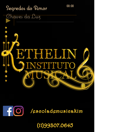
Segredos do Amor
00:00
Chaves da Luz
/escolademusicakim
(11)99307.0645